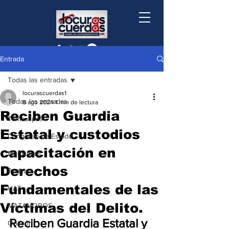
Entrada
Todas las entradas
locurascuerdas1
Todas las entradas
8 ago 2024
1 min de lectura
Reciben Guardia
Tamaulipas
Estatal y custodios
Congreso de Estado
capacitación en
Municipios
Derechos
Podcast
Fundamentales de las
UAT
Víctimas del Delito.
MATAMOROS
Reciben Guardia Estatal y 
Opinión