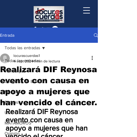
Entrada
Todas las entradas
locurascuerdas1
Todas las entradas
4 sept 2024
1 min de lectura
Realizará DIF Reynosa
Tamaulipas
evento con causa en
Congreso de Estado
apoyo a mujeres que
Municipios
han vencido el cáncer.
Podcast
Realizará DIF Reynosa 
UAT
evento con causa en 
MATAMOROS
apoyo a mujeres que han 
Opinión
vencido el cáncer