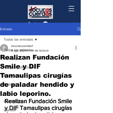
Entrada
Todas las entradas
locurascuerdas1
Todas las entradas
3 ago 2024
1 min de lectura
Realizan Fundación
Tamaulipas
Smile y DIF
Congreso de Estado
Tamaulipas cirugías
Municipios
de paladar hendido y
Podcast
labio leporino.
UAT
Realizan Fundación Smile 
MATAMOROS
y DIF Tamaulipas cirugías 
Opinión