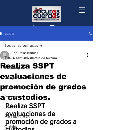
Entrada
Todas las entradas
locurascuerdas1
Todas las entradas
4 sept 2024
1 min de lectura
Realiza SSPT
Tamaulipas
evaluaciones de
Congreso de Estado
promoción de grados
Municipios
a custodios.
Podcast
Realiza SSPT 
UAT
evaluaciones de 
MATAMOROS
promoción de grados a 
Opinión
custodios