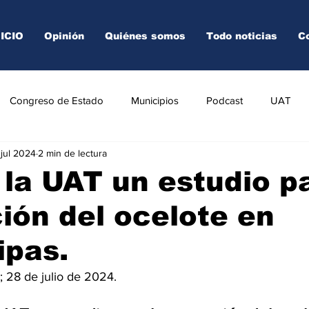
NICIO
Opinión
Quiénes somos
Todo noticias
C
Congreso de Estado
Municipios
Podcast
UAT
 jul 2024
2 min de lectura
AREDO
TAMPICO
VICTORIA
 la UAT un estudio pa
ión del ocelote en
ipas.
; 28 de julio de 2024.