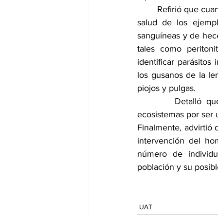
        Refirió que c
salud de los ejemp
sanguíneas y de hece
tales como peritoni
identificar parásito
los gusanos de la le
piojos y pulgas.
        Detalló que
ecosistemas por ser 
Finalmente, advirtió
intervención del ho
número de individuo
población y su posibl
UAT