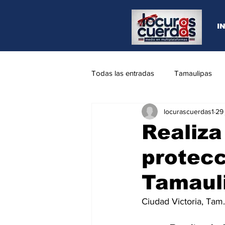
I
Todas las entradas
Tamaulipas
locurascuerdas1
29
Opinión
REYNOSA
N.L
Realiza
protecc
Tamaul
Ciudad Victoria, Tam.