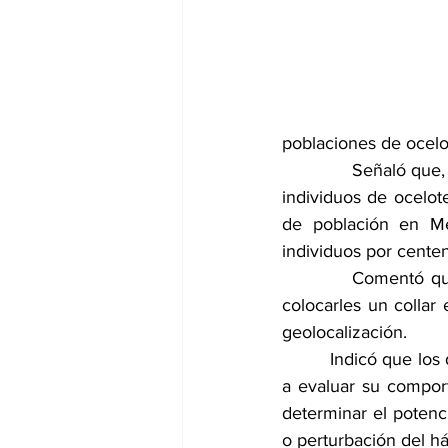
poblaciones de ocelo
            Señaló qu
individuos de ocelot
de población en Mé
individuos por cente
          Comentó qu
colocarles un collar
geolocalización.
         Indicó que l
a evaluar su comport
determinar el potenc
o perturbación del há