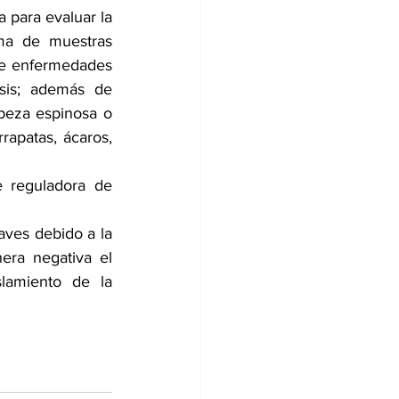
 para evaluar la 
ma de muestras 
de enfermedades 
osis; además de 
beza espinosa o 
apatas, ácaros, 
 reguladora de 
ves debido a la 
ra negativa el 
lamiento de la 