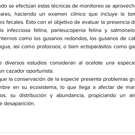
uando se efectúan estas técnicas de monitoreo se aprovecha
lares, haciendo un examen clínico que incluye la to
s fecales. Esto con el objetivo de evaluar la presencia 
tis infecciosa felina, panleucopenia felina y salmonel
s internos como los gusanos redondos, los gusanos de ca
ngua, así como protozoos; o bien ectoparásitos como garr
 diversos estudios consideran al ocelote una especie
un cazador oportunista.
 que la conservación de la especie presenta problemas gra
mbre en su ecosistema, lo que llega a afectar de mane
s, su distribución y abundancia, propiciando un ais
e desaparición.