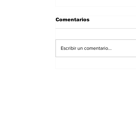
Comentarios
Escribir un comentario...
Disney reconoce a nivel
mundial talento de
estudiante de la UAT.
Suscríbete a nuestr