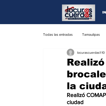
I
Todas las entradas
Tamaulipas
locurascuerdas1
10
Opinión
REYNOSA
N.L
Realizó
brocale
la ciud
Realizó COMAPA 
ciudad