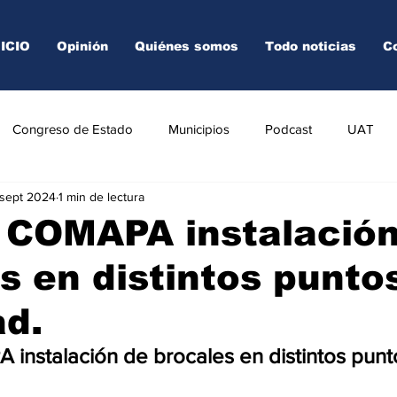
NICIO
Opinión
Quiénes somos
Todo noticias
C
Congreso de Estado
Municipios
Podcast
UAT
 sept 2024
1 min de lectura
AREDO
TAMPICO
VICTORIA
 COMAPA instalació
s en distintos punto
ad.
instalación de brocales en distintos punto