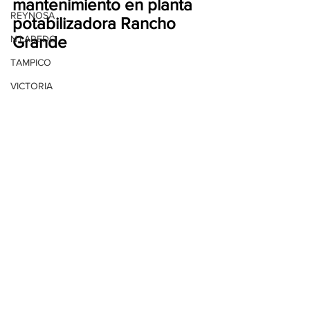
mantenimiento en planta 
REYNOSA
potabilizadora Rancho 
Grande
N.LAREDO
TAMPICO
VICTORIA