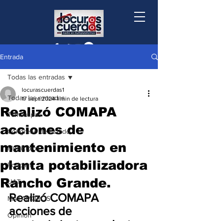
Entrada
Todas las entradas
locurascuerdas1
Todas las entradas
17 sept 2024
1 min de lectura
Realizó COMAPA
Tamaulipas
acciones de
Congreso de Estado
mantenimiento en
Municipios
planta potabilizadora
Podcast
Rancho Grande.
UAT
Realizó COMAPA 
MATAMOROS
acciones de 
Opinión