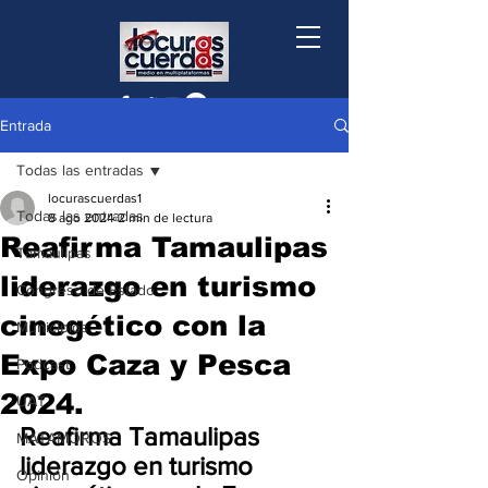
Entrada
Todas las entradas
locurascuerdas1
Todas las entradas
8 ago 2024
2 min de lectura
Reafirma Tamaulipas
Tamaulipas
liderazgo en turismo
Congreso de Estado
cinegético con la
Municipios
Expo Caza y Pesca
Podcast
2024.
UAT
Reafirma Tamaulipas 
MATAMOROS
liderazgo en turismo 
Opinión