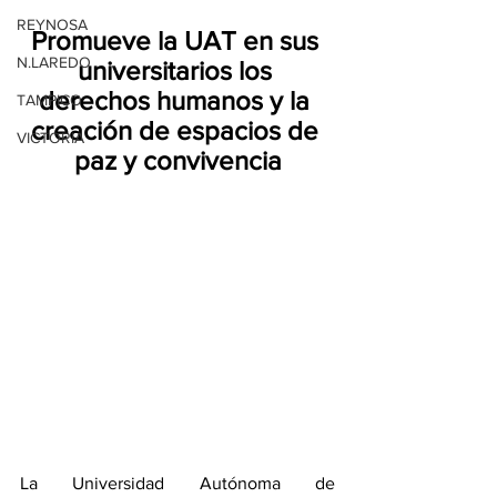
REYNOSA
Promueve la UAT en sus 
N.LAREDO
universitarios los 
derechos humanos y la 
TAMPICO
creación de espacios de 
VICTORIA
paz y convivencia
La Universidad Autónoma de 