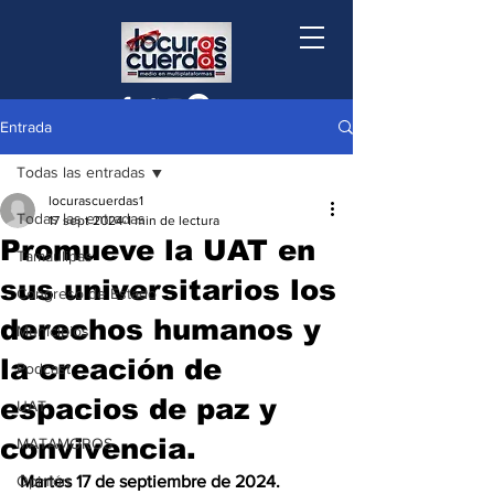
Entrada
Todas las entradas
locurascuerdas1
Todas las entradas
17 sept 2024
1 min de lectura
Promueve la UAT en
Tamaulipas
sus universitarios los
Congreso de Estado
derechos humanos y
Municipios
la creación de
Podcast
espacios de paz y
UAT
convivencia.
MATAMOROS
Opinión
Martes 17 de septiembre de 2024.