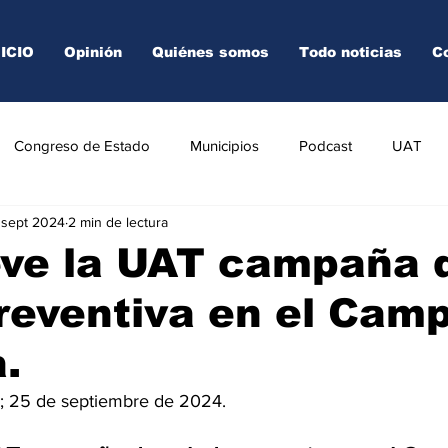
NICIO
Opinión
Quiénes somos
Todo noticias
C
Congreso de Estado
Municipios
Podcast
UAT
 sept 2024
2 min de lectura
AREDO
TAMPICO
VICTORIA
ve la UAT campaña 
reventiva en el Cam
a.
.; 25 de septiembre de 2024.