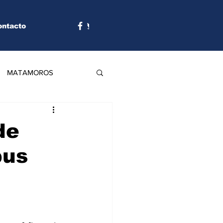
ontacto
MATAMOROS
de
pus