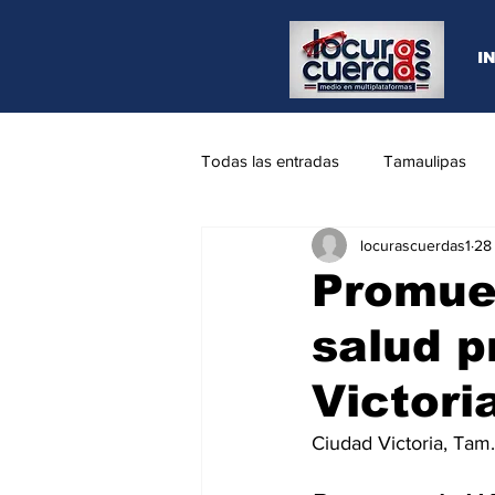
I
Todas las entradas
Tamaulipas
locurascuerdas1
28
Opinión
REYNOSA
N.L
Promue
salud p
Victori
Ciudad Victoria, Tam