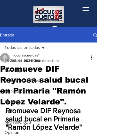
Entrada
Todas las entradas
locurascuerdas1
Todas las entradas
16 oct 2024
1 min de lectura
Promueve DIF
Tamaulipas
Reynosa salud bucal
Congreso de Estado
en Primaria "Ramón
Municipios
López Velarde".
Podcast
Promueve DIF Reynosa 
UAT
salud bucal en Primaria 
MATAMOROS
"Ramón López Velarde"
Opinión