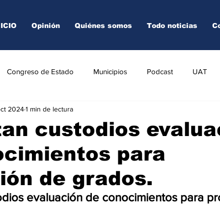
NICIO
Opinión
Quiénes somos
Todo noticias
C
Congreso de Estado
Municipios
Podcast
UAT
oct 2024
1 min de lectura
AREDO
TAMPICO
VICTORIA
an custodios evalua
ocimientos para
ión de grados.
odios evaluación de conocimientos para p