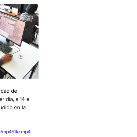
idad de 
 día, a 14 el 
udido en la 
/mp4/file.mp4