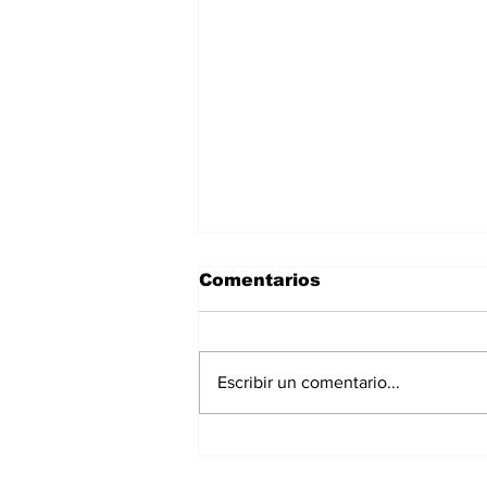
Comentarios
Escribir un comentario...
Lanza Sectur cursos en
línea para prestadores