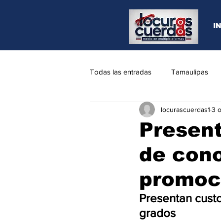
I
Todas las entradas
Tamaulipas
locurascuerdas1
3 
Opinión
REYNOSA
N.L
Present
de con
promoc
Presentan cust
grados