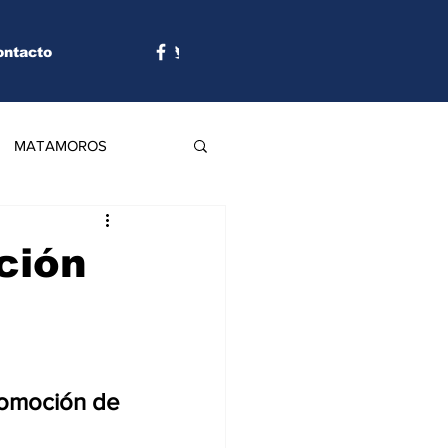
ontacto
MATAMOROS
ción
romoción de 