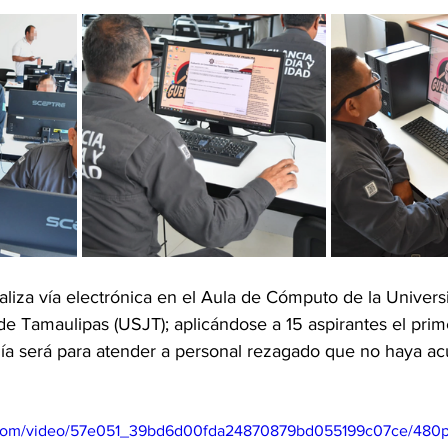
aliza vía electrónica en el Aula de Cómputo de la Univers
de Tamaulipas (USJT); aplicándose a 15 aspirantes el primer
día será para atender a personal rezagado que no haya ac
ic.com/video/57e051_39bd6d00fda24870879bd055199c07ce/480p