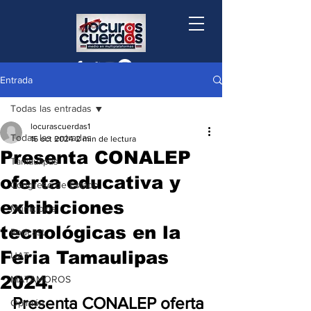
Entrada
Todas las entradas
locurascuerdas1
Todas las entradas
16 oct 2024
2 min de lectura
Presenta CONALEP
Tamaulipas
oferta educativa y
Congreso de Estado
exhibiciones
Municipios
tecnológicas en la
Podcast
Feria Tamaulipas
UAT
2024.
MATAMOROS
Presenta CONALEP oferta 
Opinión