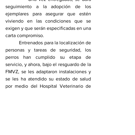
seguimiento a la adopción de los 
ejemplares para asegurar que estén 
viviendo en las condiciones que se 
exigen y que serán especificadas en una 
carta compromiso.
           Entrenados para la localización de 
personas y tareas de seguridad, los 
perros han cumplido su etapa de 
servicio, y ahora, bajo el resguardo de la 
FMVZ, se les adaptaron instalaciones y 
se les ha atendido su estado de salud 
por medio del Hospital Veterinario de 
Pequeñas Especies de la UAT.
          La entrega para su adopción a 
quienes serán sus nuevos dueños se 
llevará a cabo en Ciudad Victoria en una 
ceremonia pública, donde se entregará 
el certificado médico, procedencia y 