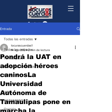
Entrada
Todas las entradas
locurascuerdas1
Todas las entradas
14 ago 2024
2 min de lectura
Pondrá la UAT en
Tamaulipas
adopción héroes
Congreso de Estado
caninosLa
Municipios
Universidad
Podcast
Autónoma de
UAT
Tamaulipas pone en
MATAMOROS
marcha la
Opinión