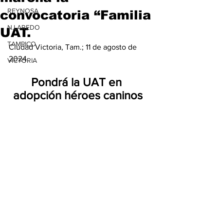
REYNOSA
convocatoria “Familia
N.LAREDO
UAT.
TAMPICO
Ciudad Victoria, Tam.; 11 de agosto de 
2024.
VICTORIA
Pondrá la UAT en 
adopción héroes caninos