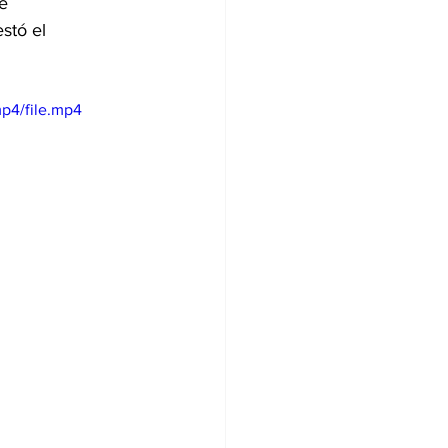
e 
stó el 
p4/file.mp4