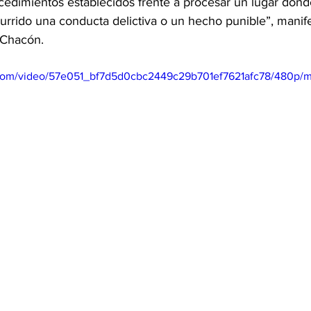
ocedimientos establecidos frente a procesar un lugar dond
rrido una conducta delictiva o un hecho punible”, manife
Chacón. 
ic.com/video/57e051_bf7d5d0cbc2449c29b701ef7621afc78/480p/m