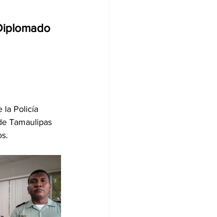
 Diplomado 
la Policía 
 de Tamaulipas 
os.