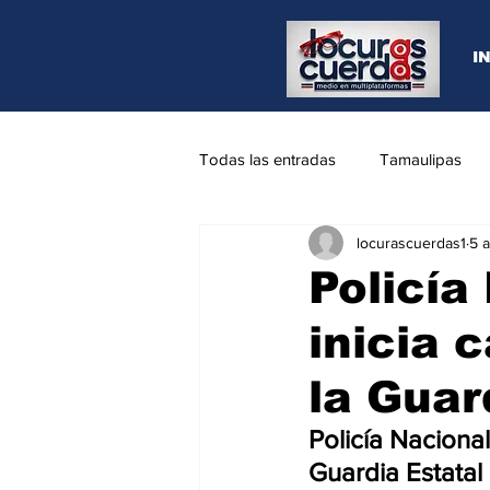
I
Todas las entradas
Tamaulipas
locurascuerdas1
5 
Opinión
REYNOSA
N.L
Policía
inicia 
la Guar
Policía Naciona
Guardia Estatal