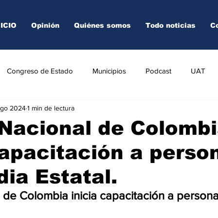
NICIO
Opinión
Quiénes somos
Todo noticias
C
Congreso de Estado
Municipios
Podcast
UAT
ago 2024
1 min de lectura
AREDO
TAMPICO
VICTORIA
 Nacional de Colomb
capacitación a perso
dia Estatal.
l de Colombia inicia capacitación a personal