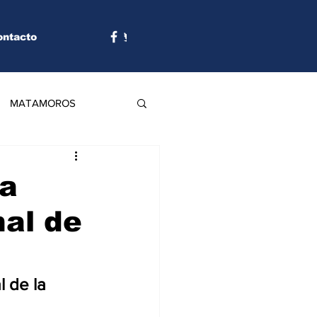
ontacto
MATAMOROS
ia
nal de
 de la 