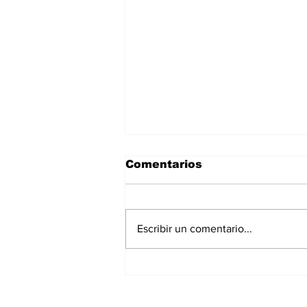
Comentarios
Escribir un comentario...
Participa el IMD en el
programa Reto
ÚtilComo parte del