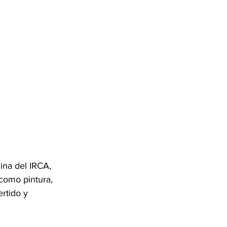
ina del IRCA, 
 como pintura, 
rtido y 