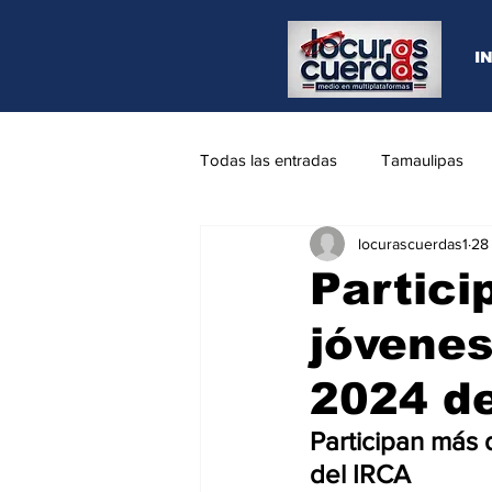
I
Todas las entradas
Tamaulipas
locurascuerdas1
28
Opinión
REYNOSA
N.L
Partici
jóvenes
2024 de
Participan más 
del IRCA