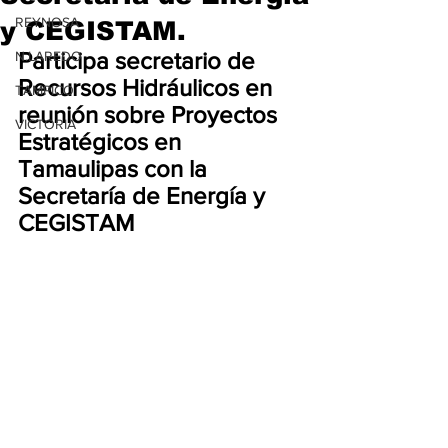
REYNOSA
y CEGISTAM.
Participa secretario de 
N.LAREDO
Recursos Hidráulicos en 
TAMPICO
reunión sobre Proyectos 
VICTORIA
Estratégicos en 
Tamaulipas con la 
Secretaría de Energía y 
CEGISTAM