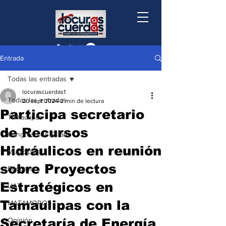
Entrada
Todas las entradas
locurascuerdas1
Todas las entradas
20 sept 2024
2 min de lectura
Participa secretario
Tamaulipas
de Recursos
Congreso de Estado
Hidráulicos en reunión
Municipios
sobre Proyectos
Podcast
Estratégicos en
UAT
Tamaulipas con la
MATAMOROS
Secretaría de Energía
Opinión