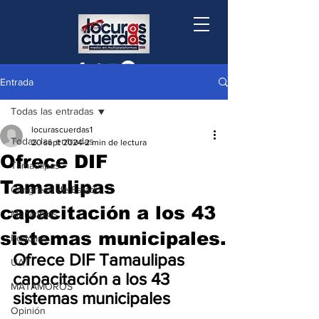
Entrada
Todas las entradas
locurascuerdas1
Todas las entradas
20 sept 2024
2 min de lectura
Ofrece DIF
Tamaulipas
Tamaulipas
Congreso de Estado
capacitación a los 43
Municipios
sistemas municipales.
Podcast
Ofrece DIF Tamaulipas 
UAT
capacitación a los 43 
MATAMOROS
sistemas municipales
Opinión