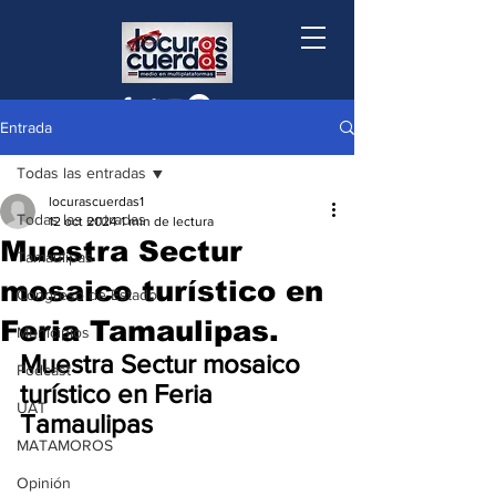
Entrada
Todas las entradas
locurascuerdas1
Todas las entradas
12 oct 2024
1 min de lectura
Muestra Sectur
Tamaulipas
mosaico turístico en
Congreso de Estado
Feria Tamaulipas.
Municipios
Muestra Sectur mosaico 
Podcast
turístico en Feria 
UAT
Tamaulipas
MATAMOROS
Opinión