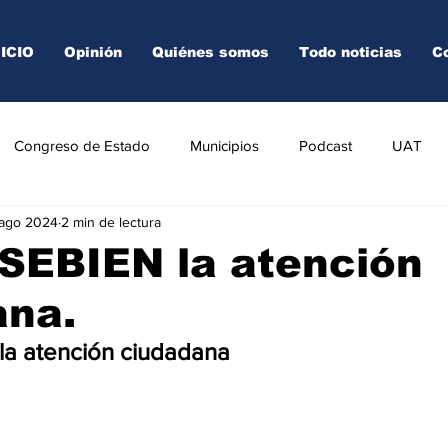
NICIO
Opinión
Quiénes somos
Todo noticias
C
Congreso de Estado
Municipios
Podcast
UAT
 ago 2024
2 min de lectura
AREDO
TAMPICO
VICTORIA
SEBIEN la atención
ana.
la atención ciudadana