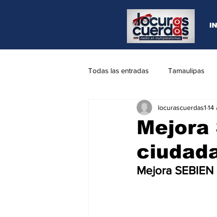
I
Todas las entradas
Tamaulipas
locurascuerdas1
14
Opinión
REYNOSA
N.L
Mejora 
ciudad
Mejora SEBIEN 