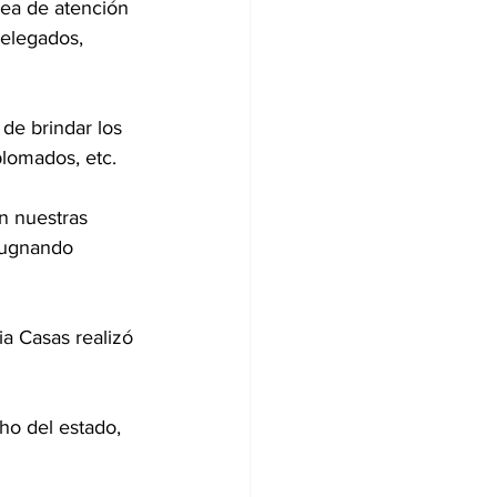
rea de atención 
delegados, 
de brindar los 
plomados, etc.
n nuestras 
pugnando 
ia Casas realizó 
ho del estado, 