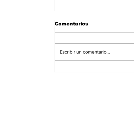
Comentarios
Escribir un comentario...
Lanza Sectur cursos en
línea para prestadores
de servicios dad- Para
mejorar la calidad del
servicio.
Suscríbete a nuestr