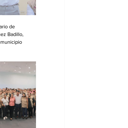
rio de 
z Badillo, 
 municipio 