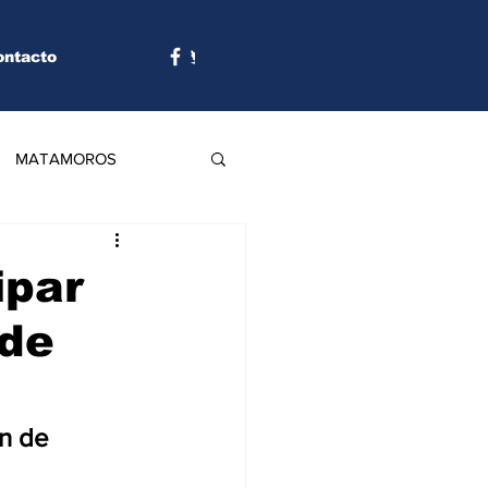
ontacto
MATAMOROS
ipar
 de
n de 