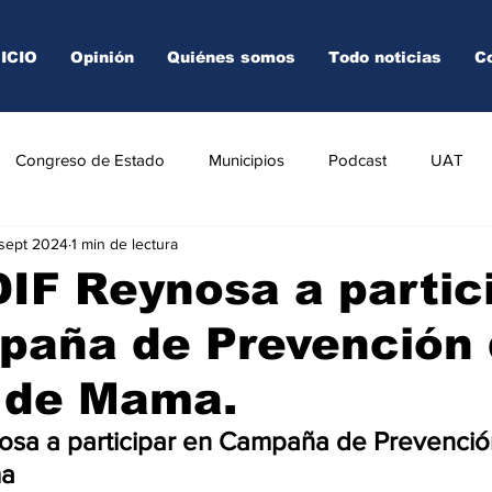
NICIO
Opinión
Quiénes somos
Todo noticias
C
Congreso de Estado
Municipios
Podcast
UAT
 sept 2024
1 min de lectura
AREDO
TAMPICO
VICTORIA
IF Reynosa a partic
paña de Prevención
 de Mama.
osa a participar en Campaña de Prevenció
ma