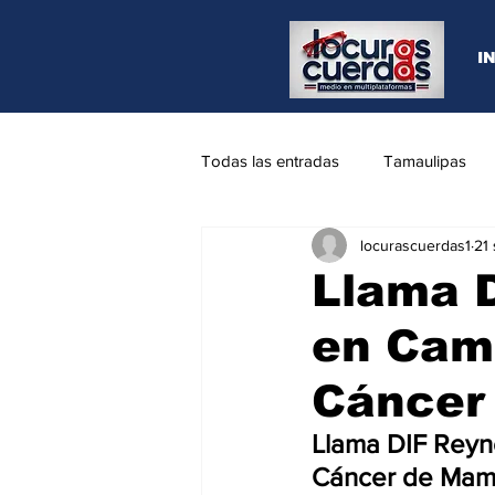
I
Todas las entradas
Tamaulipas
locurascuerdas1
21
Opinión
REYNOSA
N.L
Llama D
en Cam
Cáncer
Llama DIF Reyn
Cáncer de Ma