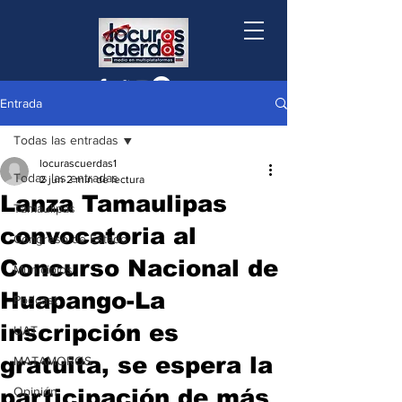
Entrada
Todas las entradas
locurascuerdas1
Todas las entradas
2 jun
2 min de lectura
Lanza Tamaulipas
Tamaulipas
convocatoria al
Congreso de Estado
Concurso Nacional de
Municipios
Huapango-La
Podcast
inscripción es
UAT
gratuita, se espera la
MATAMOROS
participación de más
Opinión