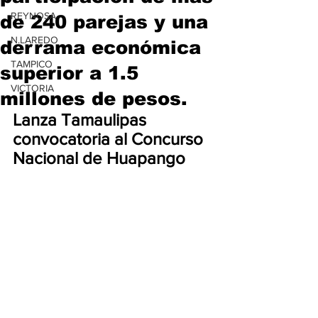
REYNOSA
de 240 parejas y una
N.LAREDO
derrama económica
TAMPICO
superior a 1.5
VICTORIA
millones de pesos.
Lanza Tamaulipas 
convocatoria al Concurso 
Nacional de Huapango