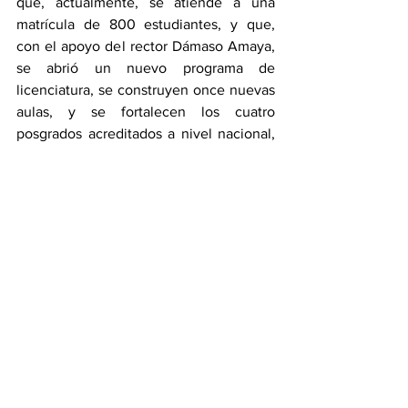
que, actualmente, se atiende a una 
matrícula de 800 estudiantes, y que, 
con el apoyo del rector Dámaso Amaya, 
se abrió un nuevo programa de 
licenciatura, se construyen once nuevas 
aulas, y se fortalecen los cuatro 
posgrados acreditados a nivel nacional, 
además de la remodelación y 
equipamiento del rastro con una planta 
empacadora de carne de alta calidad.
UAT