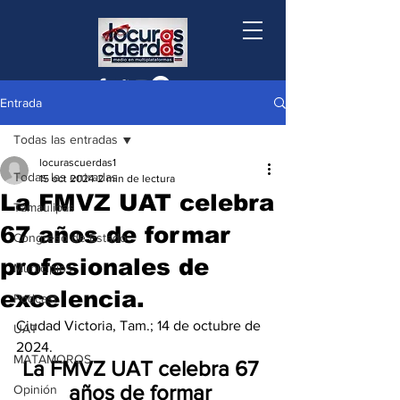
Entrada
Todas las entradas
locurascuerdas1
Todas las entradas
15 oct 2024
2 min de lectura
La FMVZ UAT celebra
Tamaulipas
67 años de formar
Congreso de Estado
profesionales de
Municipios
excelencia.
Podcast
Ciudad Victoria, Tam.; 14 de octubre de 
UAT
2024.
MATAMOROS
La FMVZ UAT celebra 67 
años de formar 
Opinión