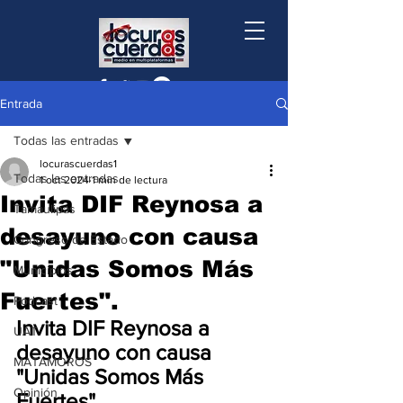
Entrada
Todas las entradas
locurascuerdas1
Todas las entradas
1 oct 2024
1 min de lectura
Invita DIF Reynosa a
Tamaulipas
desayuno con causa
Congreso de Estado
"Unidas Somos Más
Municipios
Fuertes".
Podcast
Invita DIF Reynosa a 
UAT
desayuno con causa 
MATAMOROS
"Unidas Somos Más 
Opinión
Fuertes"