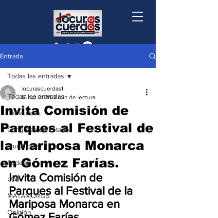
Entrada
Todas las entradas
locurascuerdas1
Todas las entradas
16 oct 2024
2 min de lectura
Invita Comisión de
Tamaulipas
Parques al Festival de
Congreso de Estado
la Mariposa Monarca
Municipios
en Gómez Farías.
Podcast
Invita Comisión de 
UAT
Parques al Festival de la 
MATAMOROS
Mariposa Monarca en 
Opinión
Gómez Farías