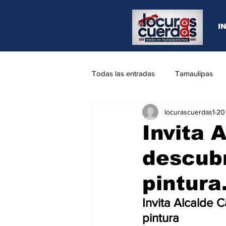
I
Todas las entradas
Tamaulipas
locurascuerdas1
20
Opinión
REYNOSA
N.L
Invita 
descubr
pintura
Invita Alcalde C
pintura