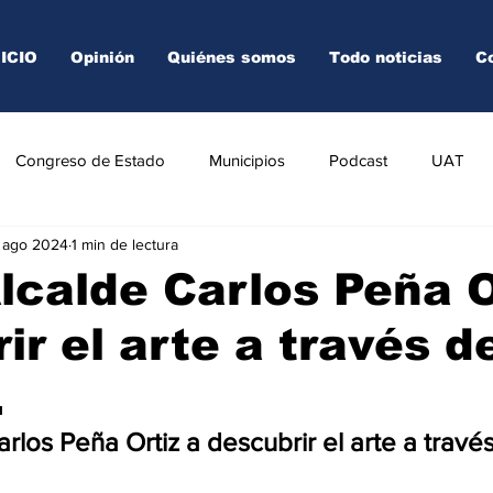
NICIO
Opinión
Quiénes somos
Todo noticias
C
Congreso de Estado
Municipios
Podcast
UAT
 ago 2024
1 min de lectura
AREDO
TAMPICO
VICTORIA
Alcalde Carlos Peña O
ir el arte a través de
.
arlos Peña Ortiz a descubrir el arte a través