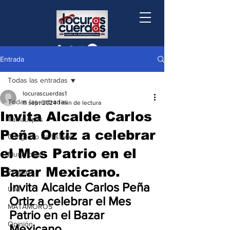
Entrada
Todas las entradas
locurascuerdas1
Todas las entradas
11 sept 2024
1 min de lectura
Invita Alcalde Carlos
Tamaulipas
Peña Ortiz a celebrar
Congreso de Estado
el Mes Patrio en el
Municipios
Bazar Mexicano.
Podcast
Invita Alcalde Carlos Peña 
UAT
Ortiz a celebrar el Mes 
MATAMOROS
Patrio en el Bazar 
Opinión
Mexicano