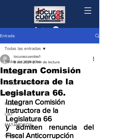
Entrada
Todas las entradas
locurascuerdas1
Todas las entradas
8 oct 2024
2 min de lectura
Integran Comisión
Tamaulipas
Instructora de la
Congreso de Estado
Legislatura 66.
Municipios
Integran Comisión 
Podcast
Instructora de la 
UAT
Legislatura 66 
MATAMOROS
y admiten renuncia del 
Fiscal Anticorrupción
Opinión