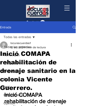
Entrada
Todas las entradas
locurascuerdas1
Todas las entradas
12 oct 2024
1 min de lectura
Inició COMAPA
Tamaulipas
rehabilitación de
Congreso de Estado
drenaje sanitario en la
Municipios
colonia Vicente
Podcast
Guerrero.
UAT
Inició COMAPA 
MATAMOROS
rehabilitación de drenaje 
Opinión