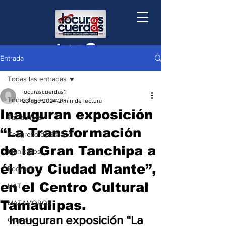
Entrada
Todas las entradas
locurascuerdas1
Todas las entradas
23 ago 2024
2 min de lectura
Inauguran exposición
Tamaulipas
“La Transformación
Congreso de Estado
de la Gran Tanchipa a
Municipios
él hoy Ciudad Mante”,
Podcast
en el Centro Cultural
UAT
Tamaulipas.
MATAMOROS
Inauguran exposición “La 
Opinión