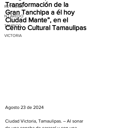
Transformación de la 
REYNOSA
Gran Tanchipa a él hoy 
N.LAREDO
Ciudad Mante”, en el 
TAMPICO
Centro Cultural Tamaulipas
VICTORIA
Agosto 23 de 2024
Ciudad Victoria, Tamaulipas. – Al sonar 
de una concha de caracol y con una 