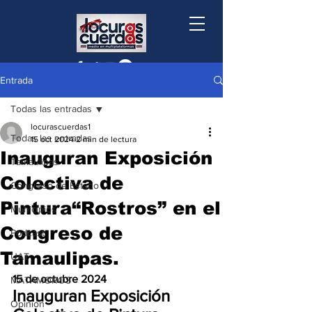
Entrada
Todas las entradas
locurascuerdas1
Todas las entradas
15 oct 2024
2 min de lectura
Inauguran Exposición
Tamaulipas
Colectiva de
Congreso de Estado
Pintura“Rostros” en el
Municipios
Congreso de
Podcast
Tamaulipas.
UAT
15 de octubre 2024
MATAMOROS
Inauguran Exposición 
Opinión