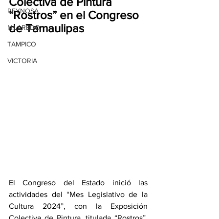
Colectiva de Pintura 
REYNOSA
“Rostros” en el Congreso 
de Tamaulipas
N.LAREDO
TAMPICO
VICTORIA
El Congreso del Estado inició las 
actividades del “Mes Legislativo de la 
Cultura 2024”, con la Exposición 
Colectiva de Pintura, titulada “Rostros”, 