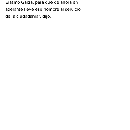
Erasmo Garza, para que de ahora en 
adelante lleve ese nombre al servicio 
de la ciudadanía”, dijo.
En este enlace, el gobernador estuvo 
acompañado por: Marggid Rodríguez 
Avendaño, delegado del IMSS-
Bienestar en Tamaulipas; Vicente Joel 
Hernández Navarro, secretario de 
Salud; Pedro Cepeda Anaya, secretario 
de Obras Públicas; Luis Lauro Reyes 
Rodríguez, delegado de Programas de 
Bienestar; Federico Marín Martínez, 
delegado del IMSS, y Gerardo García 
Salinas, director del Hospital General 
“Dr. Alfredo Pumarejo”.
Tamaulipas