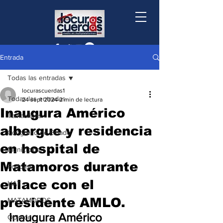
Entrada
Todas las entradas
locurascuerdas1
Todas las entradas
24 sept 2024
2 min de lectura
Inaugura Américo
Tamaulipas
albergue y residencia
Congreso de Estado
en hospital de
Municipios
Matamoros durante
Podcast
enlace con el
UAT
presidente AMLO.
MATAMOROS
Inaugura Américo 
Opinión