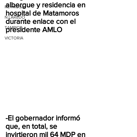
albergue y residencia en 
REYNOSA
hospital de Matamoros 
N.LAREDO
durante enlace con el 
TAMPICO
presidente AMLO
VICTORIA
-El gobernador informó 
que, en total, se 
invirtieron mil 64 MDP en 