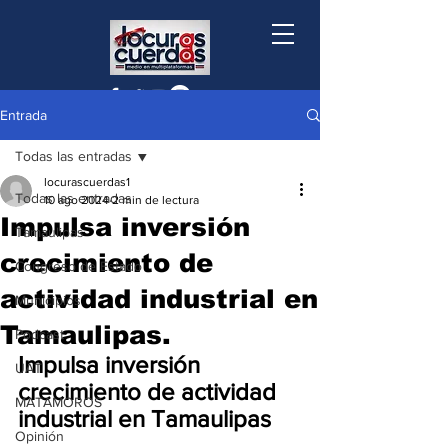
Entrada
Todas las entradas
locurascuerdas1
Todas las entradas
10 ago 2024
2 min de lectura
Impulsa inversión
Tamaulipas
crecimiento de
Congreso de Estado
actividad industrial en
Municipios
Tamaulipas.
Podcast
Impulsa inversión 
UAT
crecimiento de actividad 
MATAMOROS
industrial en Tamaulipas
Opinión