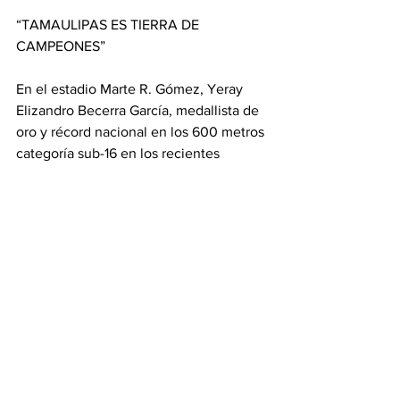
“TAMAULIPAS ES TIERRA DE 
CAMPEONES”
En el estadio Marte R. Gómez, Yeray 
Elizandro Becerra García, medallista de 
oro y récord nacional en los 600 metros 
categoría sub-16 en los recientes 
Juegos Nacionales de la CONADE, 
afirmó que con la voluntad y el trabajo 
del gobernador se ve la transformación 
y el cambio de nuestro estado.
“Las obras son amores y la 
reinauguración de esta pista de tartán 
es el reflejo de ese amor por nuestra 
ciudad, por Tamaulipas y su 
compromiso con los deportistas”, 
expresó.