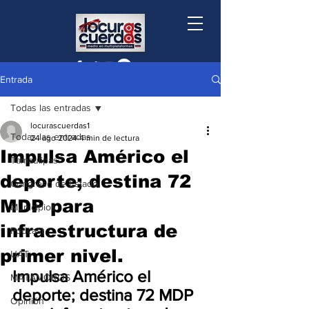
Entrada
Todas las entradas
locurascuerdas1
Todas las entradas
24 ago 2024
4 min de lectura
Impulsa Américo el
Tamaulipas
deporte; destina 72
Congreso de Estado
MDP para
Municipios
infraestructura de
Podcast
primer nivel.
UAT
Impulsa Américo el 
MATAMOROS
deporte; destina 72 MDP 
Opinión