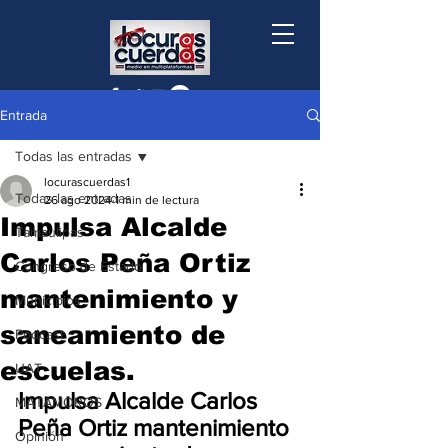
Entrada
Todas las entradas
locurascuerdas1
Todas las entradas
26 ago 2024
1 min de lectura
Impulsa Alcalde
Tamaulipas
Carlos Peña Ortiz
Congreso de Estado
mantenimiento y
Municipios
saneamiento de
Podcast
escuelas.
UAT
Impulsa Alcalde Carlos 
MATAMOROS
Peña Ortiz mantenimiento 
Opinión