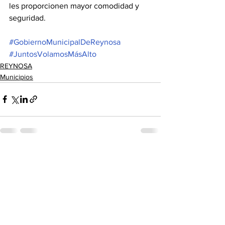
les proporcionen mayor comodidad y 
seguridad. 
#GobiernoMunicipalDeReynosa
#JuntosVolamosMásAlto
REYNOSA
Municipios
Ver todo
Entradas recientes