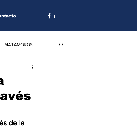
ontacto
MATAMOROS
a
ravés
és de la 