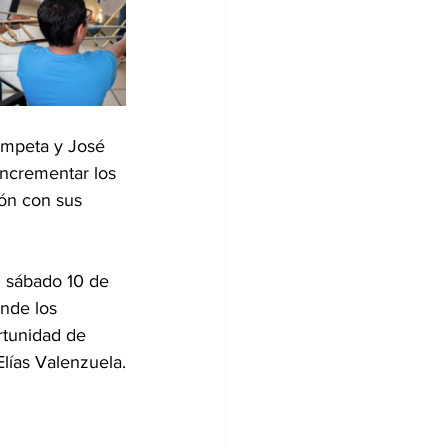
ompeta y José 
incrementar los 
ión con sus 
l sábado 10 de 
nde los 
rtunidad de 
Elías Valenzuela.