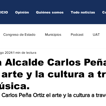
NICIO
Opinión
Quiénes somos
Todo noticias
C
Congreso de Estado
Municipios
Podcast
UAT
ago 2024
1 min de lectura
AREDO
TAMPICO
VICTORIA
 Alcalde Carlos Peñ
 arte y la cultura a t
úsica.
Carlos Peña Ortiz el arte y la cultura a trav