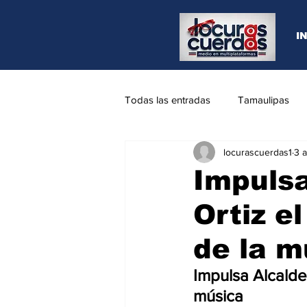
I
Todas las entradas
Tamaulipas
locurascuerdas1
3 
Opinión
REYNOSA
N.L
Impulsa
Ortiz el
de la m
Impulsa Alcalde 
música