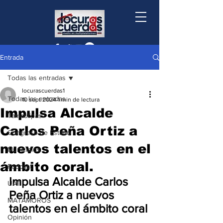
Entrada
Todas las entradas
locurascuerdas1
Todas las entradas
10 sept 2024
1 min de lectura
Impulsa Alcalde
Tamaulipas
Carlos Peña Ortiz a
Congreso de Estado
nuevos talentos en el
Municipios
ámbito coral.
Podcast
Impulsa Alcalde Carlos 
UAT
Peña Ortiz a nuevos 
MATAMOROS
talentos en el ámbito coral
Opinión