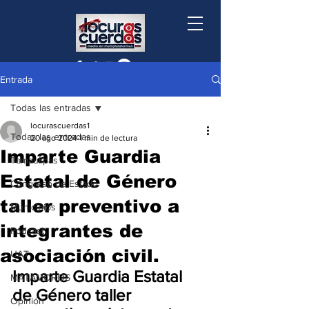
Entrada
Todas las entradas
locurascuerdas1
Todas las entradas
20 ago 2024
1 min de lectura
Imparte Guardia
Tamaulipas
Estatal de Género
Congreso de Estado
taller preventivo a
Municipios
integrantes de
Podcast
asociación civil.
UAT
Imparte Guardia Estatal 
MATAMOROS
de Género taller 
Opinión