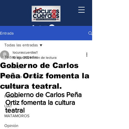
Entrada
Todas las entradas
locurascuerdas1
Todas las entradas
19 ago 2024
1 min de lectura
Gobierno de Carlos
Tamaulipas
Peña Ortiz fomenta la
Congreso de Estado
cultura teatral.
Municipios
Gobierno de Carlos Peña 
Podcast
Ortiz fomenta la cultura 
UAT
teatral
MATAMOROS
Opinión