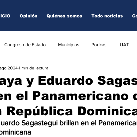
NICIO
Opinión
Quiénes somos
Todo noticias
C
Congreso de Estado
Municipios
Podcast
UAT
 ago 2024
1 min de lectura
AREDO
TAMPICO
VICTORIA
aya y Eduardo Sagas
 en el Panamericano 
n República Dominic
uardo Sagastegui brillan en el Panameric
ominicana