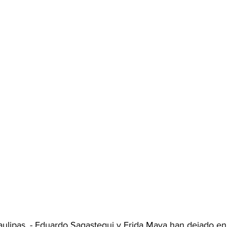
aulipas. - Eduardo Sagastegui y Frida Maya han dejado en