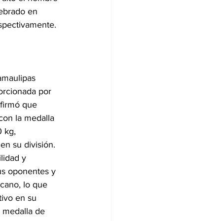
ebrado en 
spectivamente. 
amaulipas 
orcionada por 
firmó que 
con la medalla 
 kg, 
n su división. 
lidad y 
us oponentes y 
icano, lo que 
tivo en su 
a medalla de 