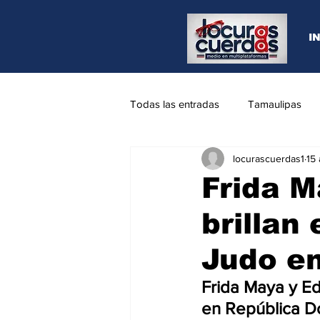
I
Todas las entradas
Tamaulipas
locurascuerdas1
15
Opinión
REYNOSA
N.L
Frida M
brillan
Judo e
Frida Maya y Ed
en República D