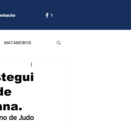
ontacto
MATAMOROS
tegui
de
ana.
ano de Judo 