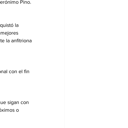
erónimo Pino.  
quistó la 
 mejores 
e la anfitriona 
al con el fin 
que sigan con 
róximos o 