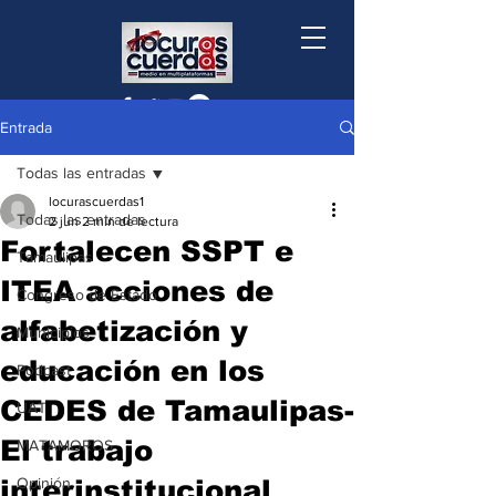
Entrada
Todas las entradas
locurascuerdas1
Todas las entradas
2 jun
2 min de lectura
Fortalecen SSPT e
Tamaulipas
ITEA acciones de
Congreso de Estado
alfabetización y
Municipios
educación en los
Podcast
CEDES de Tamaulipas-
UAT
El trabajo
MATAMOROS
interinstitucional
Opinión