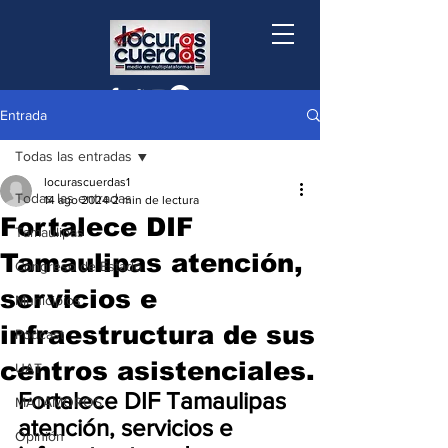
Entrada
Todas las entradas
locurascuerdas1
Todas las entradas
14 ago 2024
2 min de lectura
Fortalece DIF
Tamaulipas
Tamaulipas atención,
Congreso de Estado
servicios e
Municipios
infraestructura de sus
Podcast
centros asistenciales.
UAT
Fortalece DIF Tamaulipas 
MATAMOROS
atención, servicios e 
Opinión