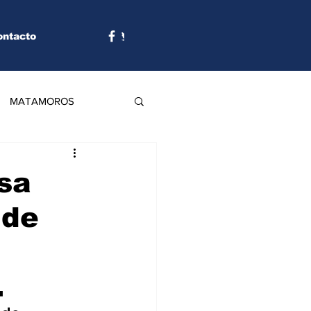
ontacto
MATAMOROS
sa
 de
.