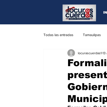
I
Todas las entradas
Tamaulipas
locurascuerdas1
13
Opinión
REYNOSA
N.L
Formali
present
Gobiern
Municip