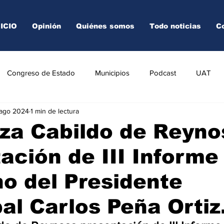
NICIO
Opinión
Quiénes somos
Todo noticias
C
Congreso de Estado
Municipios
Podcast
UAT
 ago 2024
1 min de lectura
AREDO
TAMPICO
VICTORIA
za Cabildo de Reyno
ación de III Informe
o del Presidente
al Carlos Peña Ortiz