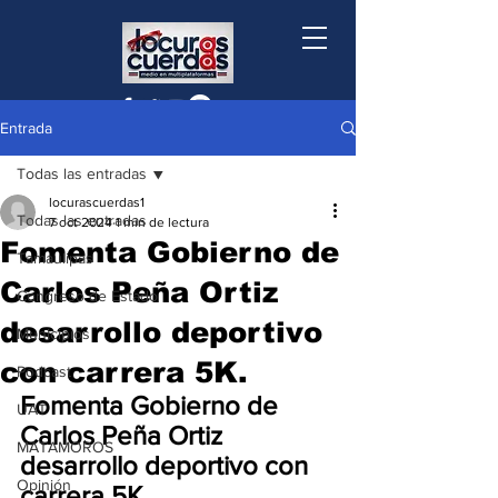
Entrada
Todas las entradas
locurascuerdas1
Todas las entradas
7 oct 2024
1 min de lectura
Fomenta Gobierno de
Tamaulipas
Carlos Peña Ortiz
Congreso de Estado
desarrollo deportivo
Municipios
con carrera 5K.
Podcast
Fomenta Gobierno de 
UAT
Carlos Peña Ortiz 
MATAMOROS
desarrollo deportivo con 
Opinión
carrera 5K