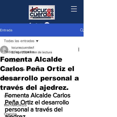
Entrada
Todas las entradas
locurascuerdas1
Todas las entradas
22 ago 2024
1 min de lectura
Fomenta Alcalde
Tamaulipas
Carlos Peña Ortiz el
Congreso de Estado
desarrollo personal a
Municipios
través del ajedrez.
Podcast
Fomenta Alcalde Carlos 
UAT
Peña Ortiz el desarrollo 
MATAMOROS
personal a través del 
Opinión
ajedrez