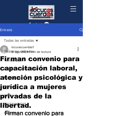
Entrada
Todas las entradas
locurascuerdas1
Todas las entradas
31 ago 2024
1 min de lectura
Firman convenio para
Tamaulipas
capacitación laboral,
Congreso de Estado
atención psicológica y
Municipios
jurídica a mujeres
Podcast
privadas de la
UAT
libertad.
MATAMOROS
Firman convenio para 
Opinión