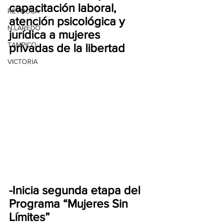
capacitación laboral, 
REYNOSA
atención psicológica y 
N.LAREDO
jurídica a mujeres 
TAMPICO
privadas de la libertad
VICTORIA
-Inicia segunda etapa del 
Programa “Mujeres Sin 
Límites”