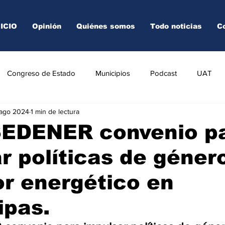
NICIO
Opinión
Quiénes somos
Todo noticias
C
Congreso de Estado
Municipios
Podcast
UAT
 ago 2024
1 min de lectura
AREDO
TAMPICO
VICTORIA
SEDENER convenio p
r políticas de géner
or energético en
ipas.