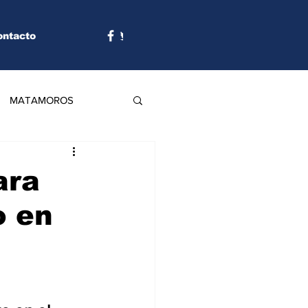
ontacto
MATAMOROS
ara
o en