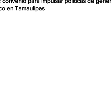
onvenio para impulsar políticas de géner
co en Tamaulipas  