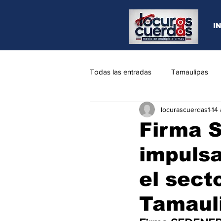
I
Todas las entradas
Tamaulipas
locurascuerdas1
14
Opinión
REYNOSA
N.L
Firma 
impulsa
el sect
Tamaul