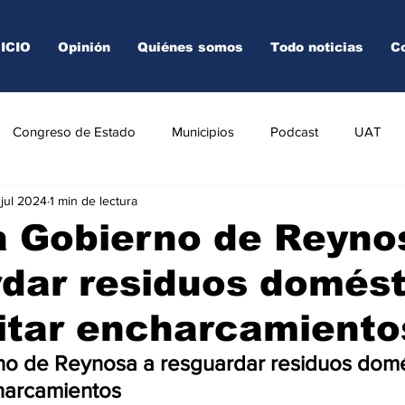
NICIO
Opinión
Quiénes somos
Todo noticias
C
Congreso de Estado
Municipios
Podcast
UAT
 jul 2024
1 min de lectura
AREDO
TAMPICO
VICTORIA
a Gobierno de Reyno
dar residuos domést
itar encharcamiento
no de Reynosa a resguardar residuos domé
harcamientos 