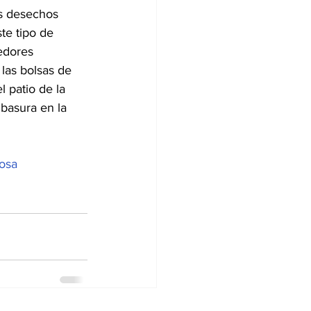
s desechos 
e tipo de 
edores 
las bolsas de 
 patio de la 
 basura en la 
osa