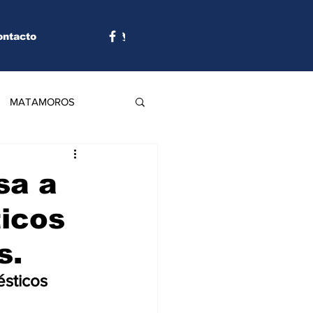
ontacto
MATAMOROS
sa a
icos
s.
sticos 