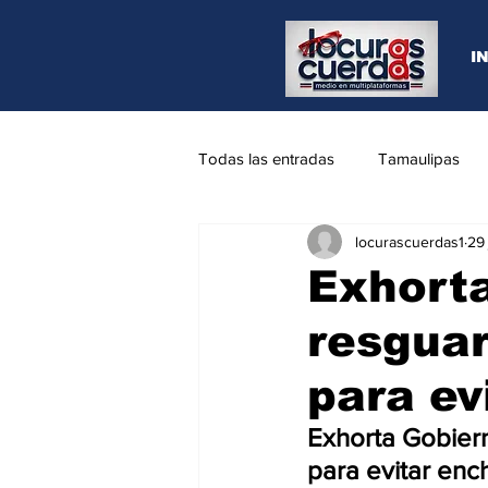
I
Todas las entradas
Tamaulipas
locurascuerdas1
29
Opinión
REYNOSA
N.L
Exhort
resguar
para ev
Exhorta Gobier
para evitar enc