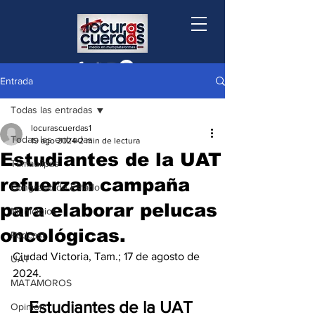
Entrada
Todas las entradas
locurascuerdas1
Todas las entradas
19 ago 2024
2 min de lectura
Estudiantes de la UAT
Tamaulipas
refuerzan campaña
Congreso de Estado
para elaborar pelucas
Municipios
oncológicas.
Podcast
Ciudad Victoria, Tam.; 17 de agosto de 
UAT
2024.
MATAMOROS
Estudiantes de la UAT 
Opinión