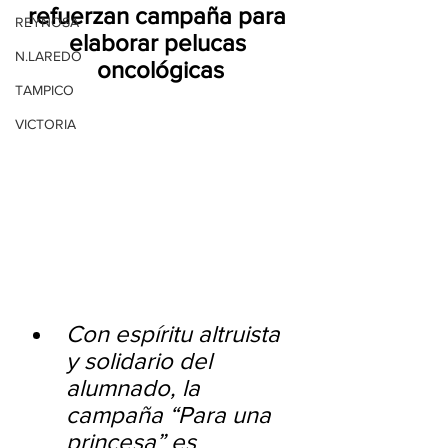
refuerzan campaña para 
REYNOSA
elaborar pelucas 
N.LAREDO
oncológicas
TAMPICO
VICTORIA
Con espíritu altruista 
y solidario del 
alumnado, la 
campaña “Para una 
princesa” es 