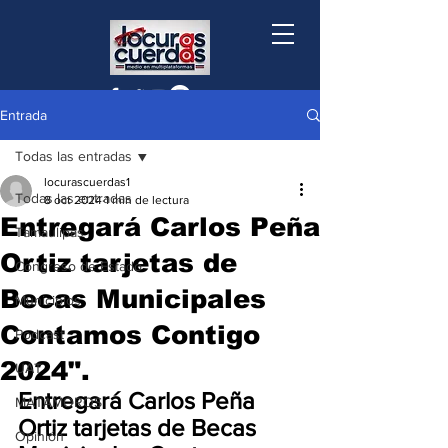
Entrada
Todas las entradas
locurascuerdas1
Todas las entradas
8 oct 2024
1 min de lectura
Entregará Carlos Peña
Tamaulipas
Ortiz tarjetas de
Congreso de Estado
Becas Municipales
Municipios
Contamos Contigo
Podcast
2024".
UAT
Entregará Carlos Peña 
MATAMOROS
Ortiz tarjetas de Becas 
Opinión